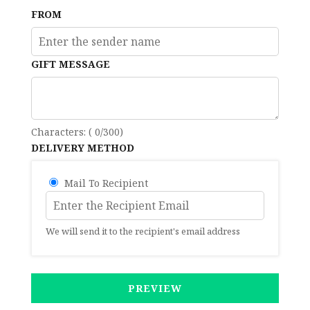
FROM
9
10
11
12
13
14
15
16
17
18
19
20
21
22
GIFT MESSAGE
23
24
25
26
27
28
29
Characters: (
0
/300)
DELIVERY METHOD
30
31
1
2
3
4
5
Mail To Recipient
We will send it to the recipient's email address
PREVIEW