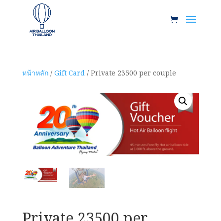
หน้าหลัก
/
Gift Card
/ Private 23500 per couple
Pri
From 
To :
Messa
Private 23500 per