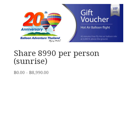
Share 8990 per person
(sunrise)
฿
0.00
-
฿
8,990.00