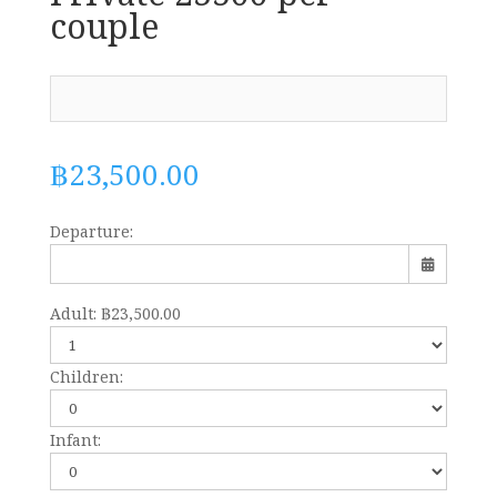
couple
฿
23,500.00
Departure:
Adult:
฿
23,500.00
Sun
Mon
Tue
Wed
Thu
Fri
Sat
Children:
26
27
28
29
30
31
1
Infant:
2
3
4
5
6
7
8