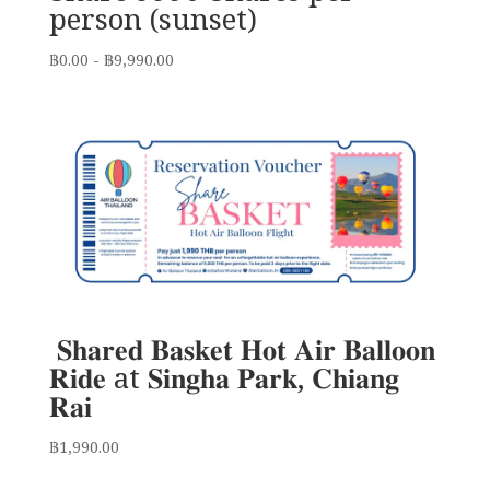
person (sunset)
฿
0.00
-
฿
9,990.00
𝐒𝐡𝐚𝐫𝐞𝐝 𝐁𝐚𝐬𝐤𝐞𝐭 𝐇𝐨𝐭 𝐀𝐢𝐫 𝐁𝐚𝐥𝐥𝐨𝐨𝐧
𝐑𝐢𝐝𝐞 at 𝐒𝐢𝐧𝐠𝐡𝐚 𝐏𝐚𝐫𝐤, 𝐂𝐡𝐢𝐚𝐧𝐠
𝐑𝐚𝐢
฿
1,990.00