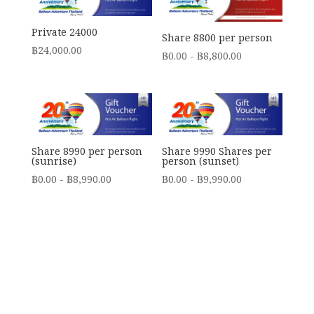
Private 24000
Share 8800 per person
฿
24,000.00
฿
0.00
-
฿
8,800.00
Share 8990 per person
Share 9990 Shares per
(sunrise)
person (sunset)
฿
0.00
-
฿
8,990.00
฿
0.00
-
฿
9,990.00