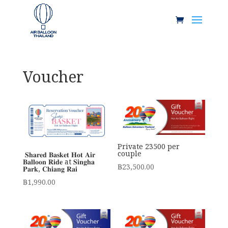
Voucher
Private 23500 per
couple
𝐒𝐡𝐚𝐫𝐞𝐝 𝐁𝐚𝐬𝐤𝐞𝐭 𝐇𝐨𝐭 𝐀𝐢𝐫
𝐁𝐚𝐥𝐥𝐨𝐨𝐧 𝐑𝐢𝐝𝐞 at 𝐒𝐢𝐧𝐠𝐡𝐚
฿
23,500.00
𝐏𝐚𝐫𝐤, 𝐂𝐡𝐢𝐚𝐧𝐠 𝐑𝐚𝐢
฿
1,990.00