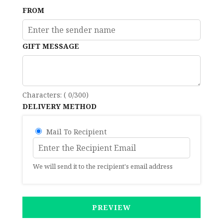
FROM
9
10
11
12
13
14
15
16
17
18
19
20
21
22
GIFT MESSAGE
23
24
25
26
27
28
29
Characters: (
0
/300)
DELIVERY METHOD
30
31
1
2
3
4
5
Mail To Recipient
We will send it to the recipient's email address
PREVIEW