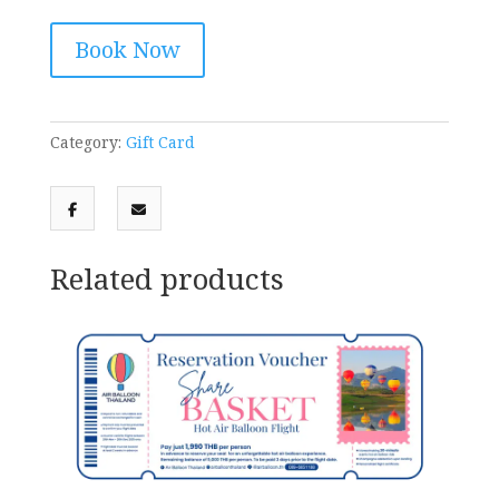
Private
Book Now
23500
per
couple
quantity
Category:
Gift Card
Related products