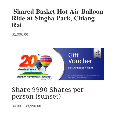
𝐒𝐡𝐚𝐫𝐞𝐝 𝐁𝐚𝐬𝐤𝐞𝐭 𝐇𝐨𝐭 𝐀𝐢𝐫 𝐁𝐚𝐥𝐥𝐨𝐨𝐧
𝐑𝐢𝐝𝐞 at 𝐒𝐢𝐧𝐠𝐡𝐚 𝐏𝐚𝐫𝐤, 𝐂𝐡𝐢𝐚𝐧𝐠
𝐑𝐚𝐢
฿
1,990.00
Share 9990 Shares per
person (sunset)
฿
0.00
-
฿
9,990.00