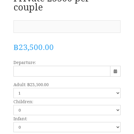
couple
฿
23,500.00
Departure:
Adult:
฿
23,500.00
Sun
Mon
Tue
Wed
Thu
Fri
Sat
Children:
26
27
28
29
30
31
1
Infant:
2
3
4
5
6
7
8