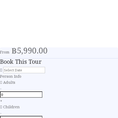
฿5,990.00
From
Book This Tour
Person Info
Adults
-
+
Children
-