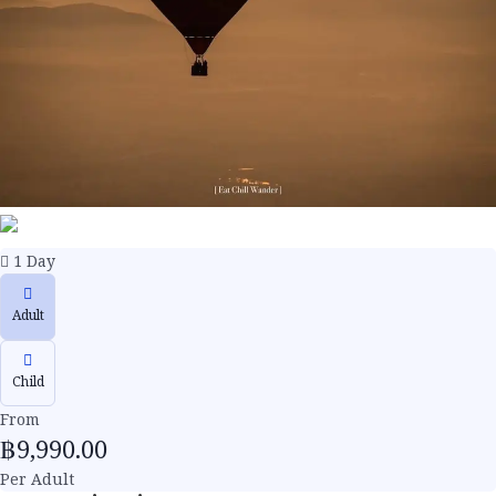
1 Day
Adult
Child
From
฿
9,990.00
Per Adult