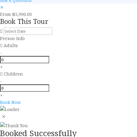
Ask a Question
✕
From
฿5,990.00
Book This Tour
Person Info
Adults
-
+
Children
-
+
Book Now
Booked Successfully