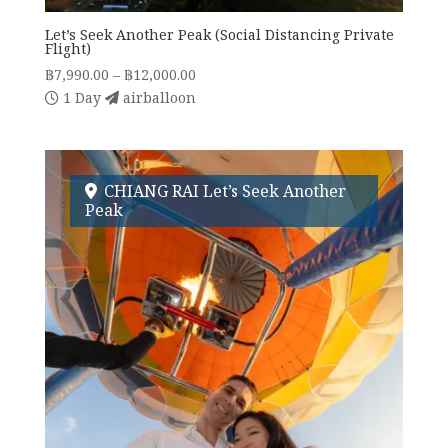
Let’s Seek Another Peak (Social Distancing Private
Flight)
Price
฿
7,990.00
–
฿
12,000.00
range:
1 Day
airballoon
฿7,990.00
through
฿12,000.00
CHIANG RAI Let’s Seek Another
Peak