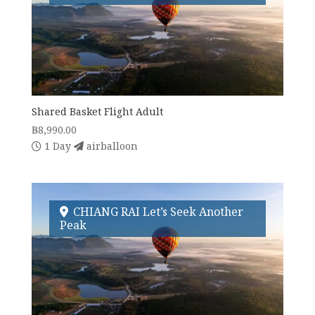
Shared Basket Flight Adult
฿
8,990.00
1 Day
airballoon
CHIANG RAI Let’s Seek Another
Peak