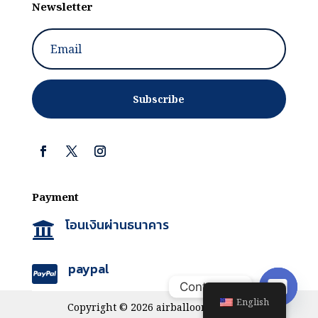
Newsletter
Subscribe
Payment
โอนเงินผ่านธนาคาร

paypal

Contact us
English
Copyright © 2026 airballoonthailand
Open ch