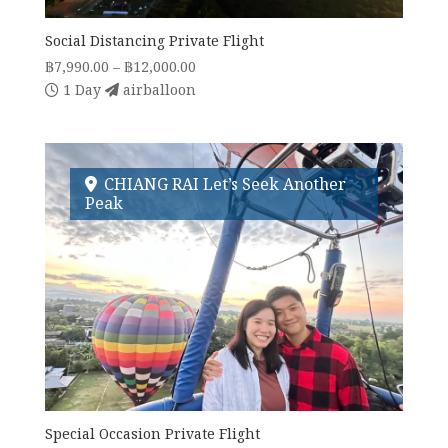
Social Distancing Private Flight
Price
฿
7,990.00
–
฿
12,000.00
range:
1 Day
airballoon
฿7,990.00
through
฿12,000.00
CHIANG RAI Let’s Seek Another
Peak
Special Occasion Private Flight